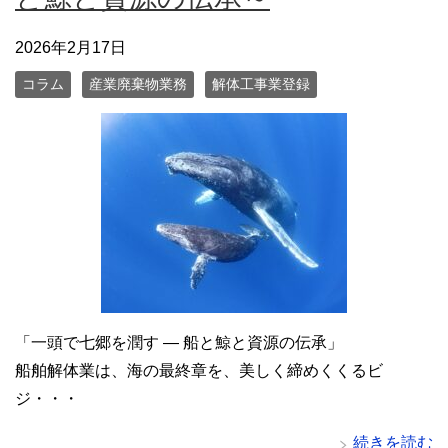
2026年2月17日
コラム
産業廃棄物業務
解体工事業登録
「一頭で七郷を潤す ― 船と鯨と資源の伝承」
船舶解体業は、海の最終章を、美しく締めくくるビ
ジ・・・
続きを読む