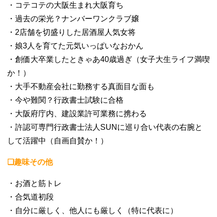
・コテコテの大阪生まれ大阪育ち
・過去の栄光？ナンバーワンクラブ嬢
・2店舗を切盛りした居酒屋人気女将
・娘3人を育てた元気いっぱいなおかん
・創価大卒業したときゃあ40歳過ぎ（女子大生ライフ満喫
か！）
・大手不動産会社に勤務する真面目な面も
・今や難関？行政書士試験に合格
・大阪府庁内、建設業許可業務に携わる
・許認可専門行政書士法人SUNに巡り合い代表の右腕と
して活躍中（自画自賛か！）
❏趣味その他
・お酒と筋トレ
・合気道初段
・自分に厳しく、他人にも厳しく（特に代表に）