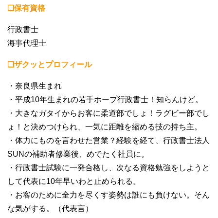
❏保有資格
行政書士
海事代理士
❏ザクッとプロフィール
・奈良県生まれ
・平成10年生まれの若手ホープ行政書士！知らんけど。
・大きなガタイからお客に柔道部でしょ！ラグビー部でし
ょ！と決めつけられ、一気に距離を縮める技の持ち主。
・体力にものを言わせた営業？経験を経て、行政書士法人
SUNの補助者修業後、めでたく社員に。
・行政書士試験に一発合格し、次なる資格勉強をしようと
して代表に10年早いわと止められる。
・お客のために全力を尽くす姿勢は誰にも負けない。そん
な気がする。（代表言）